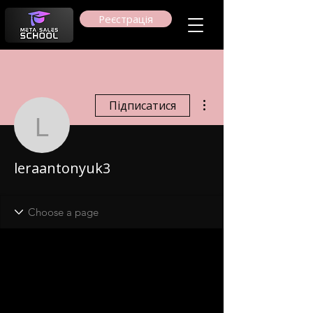
Реєстрація
Інші дії
Підписатися
leraantonyuk3
leraantonyuk3