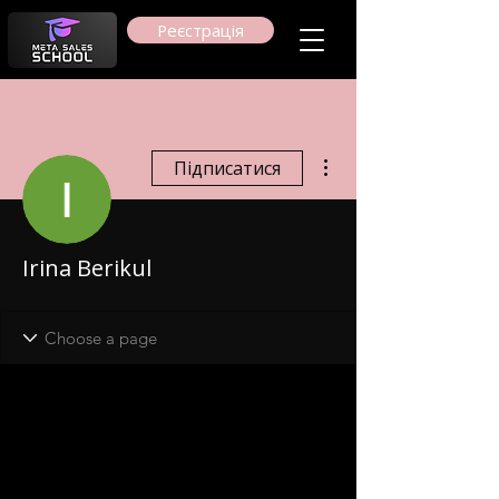
Реєстрація
Інші дії
Підписатися
Irina Berikul