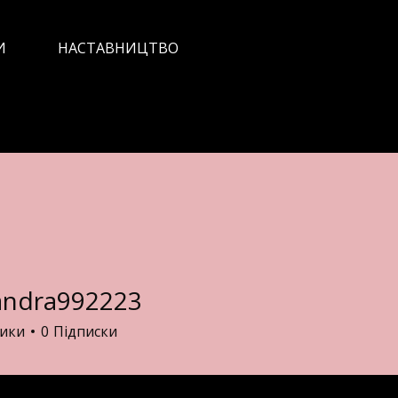
И
НАСТАВНИЦТВО
andra992223
ra992223
ники
0
Підписки