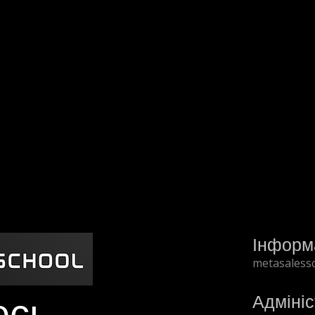
Інформ
metasaless
есь
Адмініс