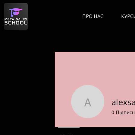
ПРО НАС
КУРС
alexs
alexsand
0
Підпис