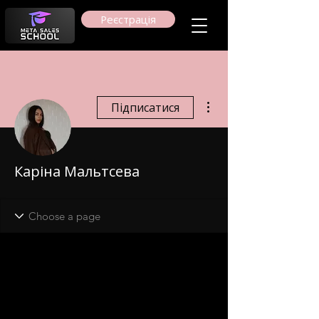
Реєстрація
Інші дії
Підписатися
Каріна Мальтсева