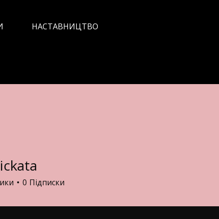
И
НАСТАВНИЦТВО
ickata
ta
ники
0
Підписки