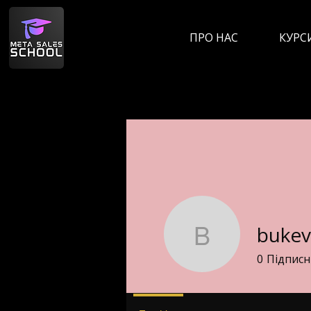
ПРО НАС
КУРС
bukev
bukevicka
0
Підпис